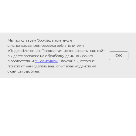
Мы используем Cookies, в том числе
с использованием сервиса веб-аналитики
«Яндекс.Метрика». Продолжая использовать наш сайт,
OK
вы даете согласие на обработку данных Cookies
в соответствии
с Политикой
. Это файлы, которые
помогают нам сделать ваш опыт взаимодействия
с сайтом удобнее.