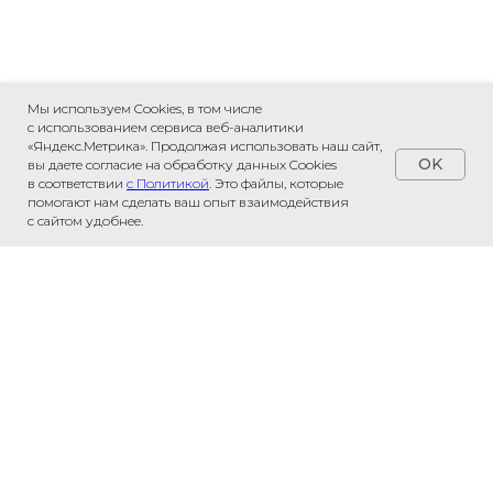
Мы используем Cookies, в том числе
с использованием сервиса веб-аналитики
«Яндекс.Метрика». Продолжая использовать наш сайт,
OK
вы даете согласие на обработку данных Cookies
в соответствии
с Политикой
. Это файлы, которые
помогают нам сделать ваш опыт взаимодействия
с сайтом удобнее.