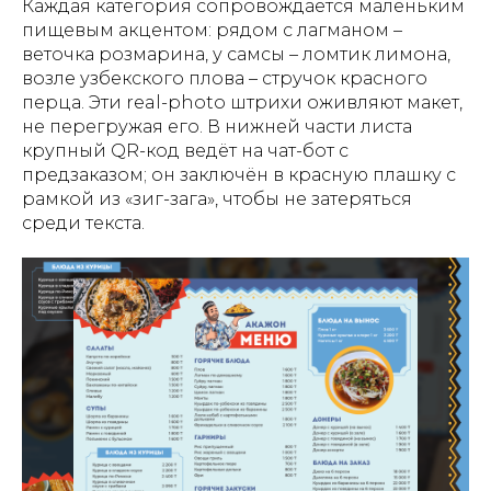
Каждая категория сопровождается маленьким
пищевым акцентом: рядом с лагманом –
веточка розмарина, у самсы – ломтик лимона,
возле узбекского плова – стручок красного
перца. Эти real-photo штрихи оживляют макет,
не перегружая его. В нижней части листа
крупный QR-код ведёт на чат-бот с
предзаказом; он заключён в красную плашку с
рамкой из «зиг-зага», чтобы не затеряться
среди текста.