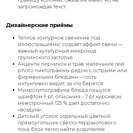
границу колонки, оживляя макет, но не
загромождая текст.
Дизайнерские приёмы
Тёплое контурное свечение под
иллюстрациями: создаёт эффект свечи —
важный культурный микрокод
грузинского застолья.
Акценты перчинок и трав: маленькие real-
photo пиктограммы рядом с острыми или
фирменными блюдами – гость
интуитивно видит, за что берётся.
Микротипографика: блюда пишутся
шрифтом 9 pt, описания – 7 pt курсивом;
межстрочный 125 % даёт достаточно
«воздуха».
Детский уголок: отдельный цветной
прямоугольник светло-терракотового
тона; блок легко найти родителям.