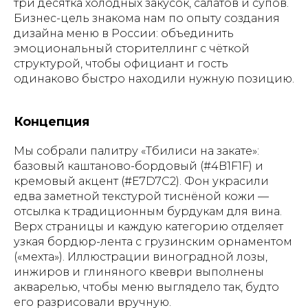
три десятка холодных закусок, салатов и супов.
Бизнес-цель знакома нам по опыту создания
дизайна меню в России: объединить
эмоциональный сторителлинг с чёткой
структурой, чтобы официант и гость
одинаково быстро находили нужную позицию.
Концепция
Мы собрали палитру «Тбилиси на закате»:
базовый каштаново-бордовый (#4B1F1F) и
кремовый акцент (#E7D7C2). Фон украсили
едва заметной текстурой тиснёной кожи —
отсылка к традиционным бурдукам для вина.
Верх страницы и каждую категорию отделяет
узкая бордюр-лента с грузинским орнаментом
(«мехта»). Иллюстрации виноградной лозы,
инжиров и глиняного квеври выполнены
акварелью, чтобы меню выглядело так, будто
его разрисовали вручную.