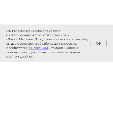
Мы используем Cookies, в том числе
с использованием сервиса веб-аналитики
«Яндекс.Метрика». Продолжая использовать наш сайт,
OK
вы даете согласие на обработку данных Cookies
в соответствии
с Политикой
. Это файлы, которые
помогают нам сделать ваш опыт взаимодействия
с сайтом удобнее.