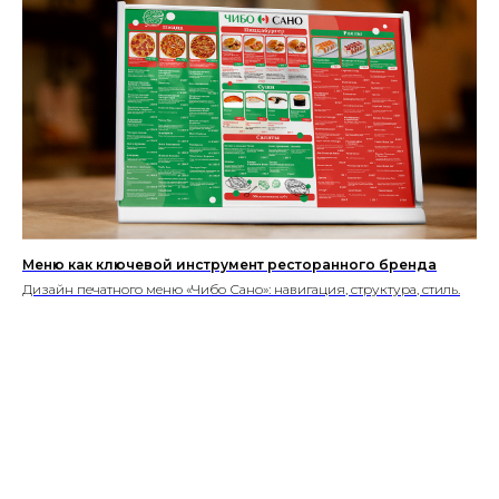
ГЛАВНАЯ
О НАС
УПАКОВКА
ПОЛИГРАФИЯ
БАННЕРЫ
ВКОНТАКТЕ
ПРЕЗЕНТАЦИИ
САЙТЫ
ПОЛЬЗОВАТЕЛЬСКОЕ
СОГЛАШЕНИЕ
Создание, поддержка
и продвижение сайтов в России
Меню как ключевой инструмент ресторанного бренда
Дизайн печатного меню «Чибо Сано»: навигация, структура, стиль.
Дизайнерские услуги выполняются
компанией
ООО “Технологическая компания - Р2”
ИНН 5249176033 ОГРН 1215200040637