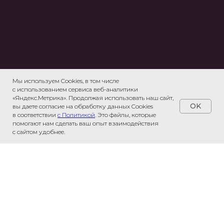
Мы используем Cookies, в том числе
с использованием сервиса веб-аналитики
«Яндекс.Метрика». Продолжая использовать наш сайт,
OK
вы даете согласие на обработку данных Cookies
в соответствии
с Политикой
. Это файлы, которые
помогают нам сделать ваш опыт взаимодействия
с сайтом удобнее.