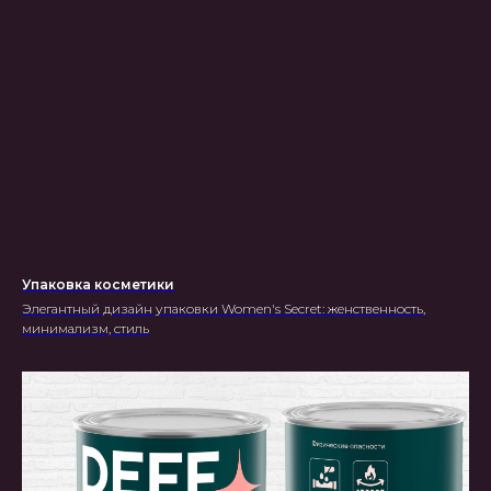
ГЛАВНАЯ
О НАС
УПАКОВКА
ПОЛИГРАФИЯ
БАННЕРЫ
ВКОНТАКТЕ
ПРЕЗЕНТАЦИИ
САЙТЫ
ПОЛЬЗОВАТЕЛЬСКОЕ
СОГЛАШЕНИЕ
Создание, поддержка
и продвижение сайтов в России
Дизайнерские услуги выполняются
компанией
ООО “Технологическая компания - Р2”
ИНН 5249176033 ОГРН 1215200040637
Упаковка косметики
Элегантный дизайн упаковки Women's Secret: женственность,
минимализм, стиль