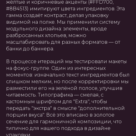
жёлтые и коричневые акценты (#FFD700,
#8B4513) имитируют цвета ингредиентов. Эта
гамма создаёт контраст, делая упаковку
видимой на полке. Мы применили систему
модульного дизайна: элементы, вроде
разбросанных хлопьев, можно
масштабировать для разных форматов — от
банки до баннера.
В процессе итераций мы тестировали макеты
на фокус-группе. Один из интересных
моментов: изначально текст ингредиентов был
слишком мелким, но после корректировки мы
разместили его на зелёной полосе, улучшив
читаемость. Типографика — смелая, с
кастомным шрифтом для "Extra", чтобы
передать "экстра" в смысле "дополнительной
порции вкуса". Всё это вписано в золотое
сечение для гармоничной композиции, что
типично для нашего подхода в дизайне
упаковки.